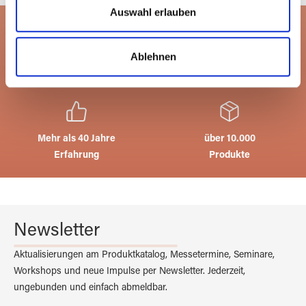
zu können und die Zugriffe auf unsere Website zu
Auswahl erlauben
analysieren. Außerdem geben wir Informationen zu Ihrer
Verwendung unserer Website an unsere Partner für
Ablehnen
soziale Medien, Werbung und Analysen weiter. Unsere
Alles auf Lager
Kreativ
Partner führen diese Informationen möglicherweise mit
4.000qm Lagerfläche
mit Glas
weiteren Daten zusammen, die Sie ihnen bereitgestellt
haben oder die sie im Rahmen Ihrer Nutzung der Dienste
gesammelt haben.
Mehr als 40 Jahre
über 10.000
Erfahrung
Produkte
Newsletter
Aktualisierungen am Produktkatalog, Messetermine, Seminare,
Workshops und neue Impulse per Newsletter. Jederzeit,
ungebunden und einfach abmeldbar.