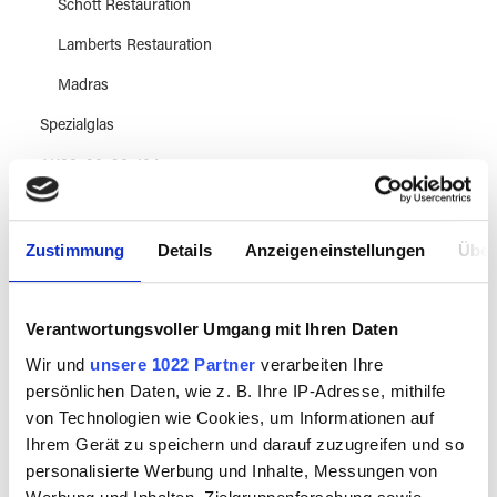
Schott Restauration
Lamberts Restauration
Madras
Spezialglas
AK83, 90, 96, 104
Abschnitte 20x30 cm
Dekoration
Zustimmung
Details
Anzeigeneinstellungen
Über
Werkzeuge
Verantwortungsvoller Umgang mit Ihren Daten
Wir und
unsere 1022 Partner
verarbeiten Ihre
Maschinen
persönlichen Daten, wie z. B. Ihre IP-Adresse, mithilfe
von Technologien wie Cookies, um Informationen auf
Techniken
Ihrem Gerät zu speichern und darauf zuzugreifen und so
personalisierte Werbung und Inhalte, Messungen von