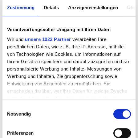
Zustimmung
Details
Anzeigeneinstellungen
Über
Verantwortungsvoller Umgang mit Ihren Daten
THOMPSON
THOMPSON
Enamel 9320
Enamel 9330
Wir und
unsere 1022 Partner
verarbeiten Ihre
(Moretti) 227g
(Moretti) 227g
persönlichen Daten, wie z. B. Ihre IP-Adresse, mithilfe
von Technologien wie Cookies, um Informationen auf
Ihrem Gerät zu speichern und darauf zuzugreifen und so
3595219
3595220
personalisierte Werbung und Inhalte, Messungen von
Werbung und Inhalten, Zielgruppenforschung sowie
Entwicklung von Angeboten zu ermöglichen. Sie
entscheiden darüber, wer Ihre Daten für welche Zwecke
nutzt. Sie können Ihre Einwilligung jederzeit über die
Cookie-Erklärung oder durch Klicken auf das Privacy
Einwilligungsauswahl
Trigger Symbol ändern oder widerrufen
Notwendig
Wenn Sie es erlauben, würden wir auch gerne:
Präferenzen
Informationen über Ihre geografische Lage