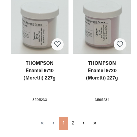
THOMPSON
THOMPSON
Enamel 9710
Enamel 9720
(Moretti) 227g
(Moretti) 227g
3595233
3595234
Seite
Seite
1
2