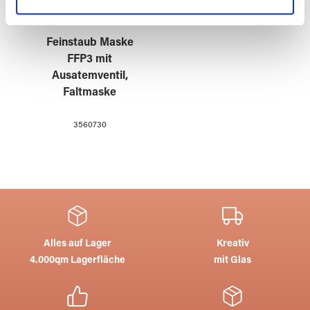
Partner führen diese Informationen möglicherweise mit
weiteren Daten zusammen, die Sie ihnen bereitgestellt
Feinstaub Maske
haben oder die sie im Rahmen Ihrer Nutzung der Dienste
FFP3 mit
gesammelt haben.
Ausatemventil,
Faltmaske
3560730
Alles auf Lager
Kreativ
4.000qm Lagerfläche
mit Glas