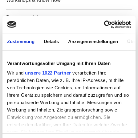
Workshops & Know How
Besuch vereinbaren
Magazine & Kultur
Zustimmung
Details
Anzeigeneinstellungen
Über
Verantwortungsvoller Umgang mit Ihren Daten
PRODUKTE FILTERN
Wir und
unsere 1022 Partner
verarbeiten Ihre
persönlichen Daten, wie z. B. Ihre IP-Adresse, mithilfe
von Technologien wie Cookies, um Informationen auf
Ihrem Gerät zu speichern und darauf zuzugreifen und so
personalisierte Werbung und Inhalte, Messungen von
Werbung und Inhalten, Zielgruppenforschung sowie
Entwicklung von Angeboten zu ermöglichen. Sie
SALE
SALE
%
%
entscheiden darüber, wer Ihre Daten für welche Zwecke
nutzt. Sie können Ihre Einwilligung jederzeit über die