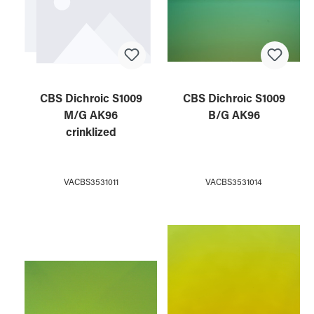
CBS Dichroic S1009
CBS Dichroic S1009
M/G AK96
B/G AK96
crinklized
VACBS3531011
VACBS3531014