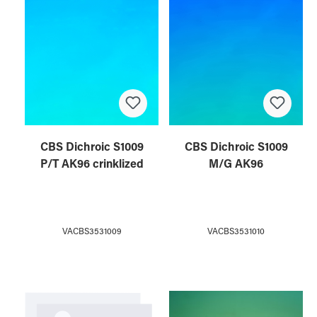
CBS Dichroic S1009
CBS Dichroic S1009
P/T AK96 crinklized
M/G AK96
VACBS3531009
VACBS3531010