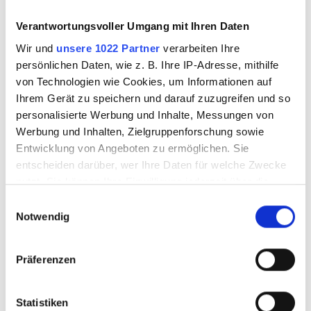
Verantwortungsvoller Umgang mit Ihren Daten
Wir und
unsere 1022 Partner
verarbeiten Ihre
SALE
SALE
persönlichen Daten, wie z. B. Ihre IP-Adresse, mithilfe
von Technologien wie Cookies, um Informationen auf
Ihrem Gerät zu speichern und darauf zuzugreifen und so
personalisierte Werbung und Inhalte, Messungen von
Werbung und Inhalten, Zielgruppenforschung sowie
Entwicklung von Angeboten zu ermöglichen. Sie
entscheiden darüber, wer Ihre Daten für welche Zwecke
nutzt. Sie können Ihre Einwilligung jederzeit über die
Dichroic
Glasfliese Big Rock
Cookie-Erklärung oder durch Klicken auf das Privacy
Einwilligungsauswahl
Keramikfliese
Tidal grau iri
Trigger Symbol ändern oder widerrufen
Notwendig
Turmaline
Wenn Sie es erlauben, würden wir auch gerne:
Präferenzen
Informationen über Ihre geografische Lage
8660104
8660201
erfassen, welche bis auf einige Meter genau sein
können
Statistiken