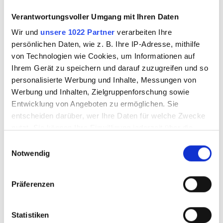
0
Verantwortungsvoller Umgang mit Ihren Daten
Wir und
unsere 1022 Partner
verarbeiten Ihre
persönlichen Daten, wie z. B. Ihre IP-Adresse, mithilfe
3587415
3587420
von Technologien wie Cookies, um Informationen auf
Ihrem Gerät zu speichern und darauf zuzugreifen und so
personalisierte Werbung und Inhalte, Messungen von
Werbung und Inhalten, Zielgruppenforschung sowie
Entwicklung von Angeboten zu ermöglichen. Sie
entscheiden darüber, wer Ihre Daten für welche Zwecke
nutzt. Sie können Ihre Einwilligung jederzeit über die
Cookie-Erklärung oder durch Klicken auf das Privacy
Einwilligungsauswahl
Trigger Symbol ändern oder widerrufen
Notwendig
Wenn Sie es erlauben, würden wir auch gerne:
Präferenzen
OPTUL FLOAT
OPTUL FLOAT
Informationen über Ihre geografische Lage
Krösel 3075 250g K-
Krösel 3075 250g K-
erfassen, welche bis auf einige Meter genau sein
2
3
können
Statistiken