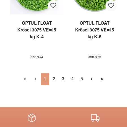
OPTUL FLOAT
OPTUL FLOAT
Krösel 3075 VE=15
Krösel 3075 VE=15
kg K-4
kg K-5
3587474
3587475
Seite
Seite
Seite
Seite
Seite
1
2
3
4
5