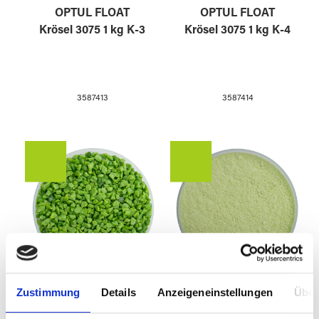
OPTUL FLOAT
OPTUL FLOAT
Krösel 3075 1 kg K-3
Krösel 3075 1 kg K-4
3587413
3587414
Zustimmung
Details
Anzeigeneinstellungen
Über
OPTUL FLOAT
OPTUL FLOAT
Krösel 3075 1 kg K-5
Krösel 3075 250g K-