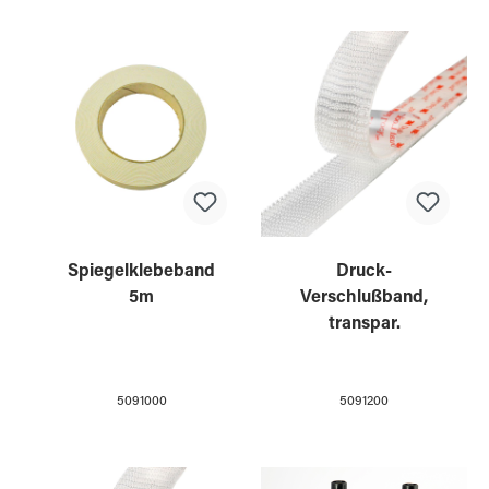
Spiegelklebeband
Druck-
5m
Verschlußband,
transpar.
5091000
5091200