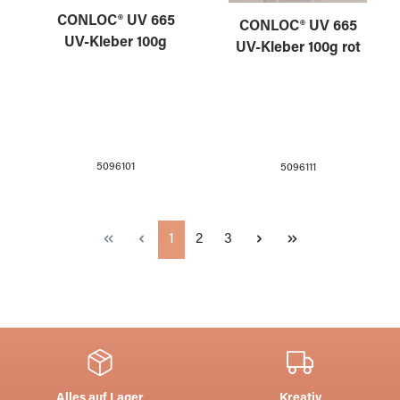
CONLOC® UV 665
CONLOC® UV 665
UV-Kleber 100g
UV-Kleber 100g rot
5096101
5096111
Seite
Seite
Seite
1
2
3
Alles auf Lager
Kreativ