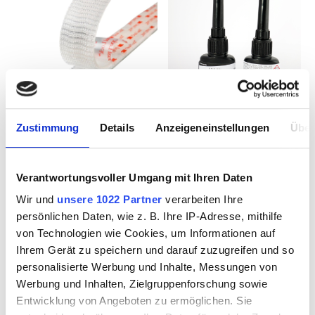
Zustimmung
Details
Anzeigeneinstellungen
Über
Druck-
CONLOC® UV 651
Verschlußband,
UV-Kleber 20g
transp.
Verantwortungsvoller Umgang mit Ihren Daten
Wir und
unsere 1022 Partner
verarbeiten Ihre
persönlichen Daten, wie z. B. Ihre IP-Adresse, mithilfe
5091299
5095000
von Technologien wie Cookies, um Informationen auf
Ihrem Gerät zu speichern und darauf zuzugreifen und so
personalisierte Werbung und Inhalte, Messungen von
Werbung und Inhalten, Zielgruppenforschung sowie
Entwicklung von Angeboten zu ermöglichen. Sie