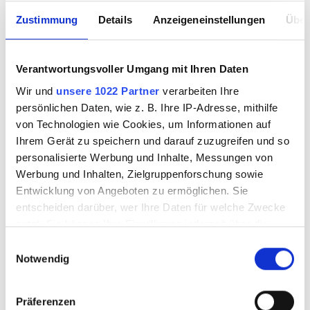
Angebote
Zustimmung
Details
Anzeigeneinstellungen
Über
Restposten
Verantwortungsvoller Umgang mit Ihren Daten
Workshops & Know How
Wir und
unsere 1022 Partner
verarbeiten Ihre
persönlichen Daten, wie z. B. Ihre IP-Adresse, mithilfe
Besuch vereinbaren
von Technologien wie Cookies, um Informationen auf
Ihrem Gerät zu speichern und darauf zuzugreifen und so
Magazine & Kultur
personalisierte Werbung und Inhalte, Messungen von
Werbung und Inhalten, Zielgruppenforschung sowie
Entwicklung von Angeboten zu ermöglichen. Sie
entscheiden darüber, wer Ihre Daten für welche Zwecke
nutzt. Sie können Ihre Einwilligung jederzeit über die
PRODUKTE FILTERN
Cookie-Erklärung oder durch Klicken auf das Privacy
Einwilligungsauswahl
Trigger Symbol ändern oder widerrufen
Notwendig
Keine Produkte gefunden.
Wenn Sie es erlauben, würden wir auch gerne:
Präferenzen
Informationen über Ihre geografische Lage