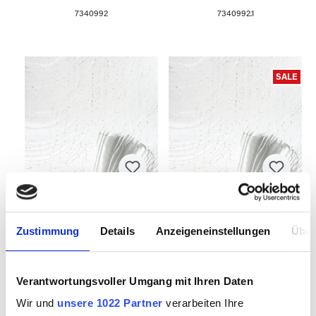
7340992
7340992.1
SALE
Provetro Kathedral
Provetro Kathedral
1000BR
1000BR 20x30cm
Zustimmung
Details
Anzeigeneinstellungen
Über
Verantwortungsvoller Umgang mit Ihren Daten
7340993
7340993.1
Wir und
unsere 1022 Partner
verarbeiten Ihre