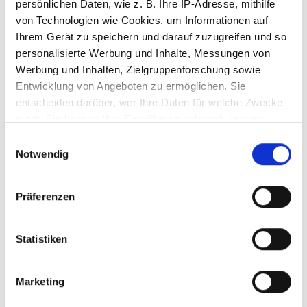
persönlichen Daten, wie z. B. Ihre IP-Adresse, mithilfe
von Technologien wie Cookies, um Informationen auf
Ihrem Gerät zu speichern und darauf zuzugreifen und so
personalisierte Werbung und Inhalte, Messungen von
Werbung und Inhalten, Zielgruppenforschung sowie
Entwicklung von Angeboten zu ermöglichen. Sie
entscheiden darüber, wer Ihre Daten für welche Zwecke
nutzt. Sie können Ihre Einwilligung jederzeit über die
Cookie-Erklärung oder durch Klicken auf das Privacy
Einwilligungsauswahl
Trigger Symbol ändern oder widerrufen
Notwendig
Provetro Kathedral
Provetro Kathedral
Wenn Sie es erlauben, würden wir auch gerne:
1000WK1
2100
Präferenzen
Informationen über Ihre geografische Lage
erfassen, welche bis auf einige Meter genau sein
können
Statistiken
Ihr Gerät durch aktives Scannen nach
7340995
7341251
bestimmten Merkmalen (Fingerprinting) identifizieren
Marketing
Erfahren Sie mehr darüber, wie Ihre persönlichen Daten
verarbeitet werden, und legen Sie Ihre Präferenzen im