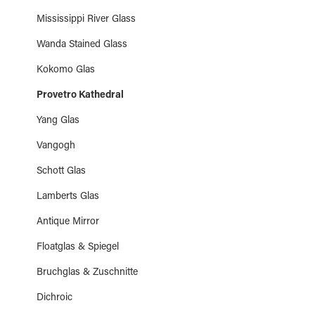
Unsere Artikelbilder stellen keine verbindliche
Mississippi River Glass
Farbwiedergabe dar und können auf verschiedenen
Wanda Stained Glass
Monitoren oder Displays unterschiedlich dargestellt werden.
Kokomo Glas
Provetro Kathedral
Yang Glas
Vangogh
Schott Glas
Lamberts Glas
Antique Mirror
Floatglas & Spiegel
Bruchglas & Zuschnitte
Dichroic