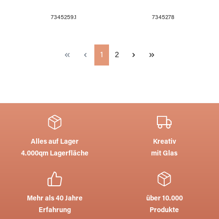
7345259.1
7345278
Seite
Seite
1
2
Alles auf Lager
Kreativ
4.000qm Lagerfläche
mit Glas
Mehr als 40 Jahre
über 10.000
Erfahrung
Produkte