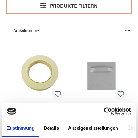
PRODUKTE FILTERN
Spiegelklebeband
Spiegelblech 70 x
5m
70 mm
Zustimmung
Details
Anzeigeneinstellungen
Über