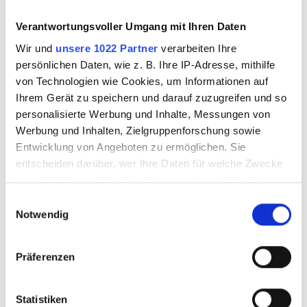
Verantwortungsvoller Umgang mit Ihren Daten
5091000
5091400
Wir und
unsere 1022 Partner
verarbeiten Ihre
persönlichen Daten, wie z. B. Ihre IP-Adresse, mithilfe
von Technologien wie Cookies, um Informationen auf
Ihrem Gerät zu speichern und darauf zuzugreifen und so
personalisierte Werbung und Inhalte, Messungen von
Werbung und Inhalten, Zielgruppenforschung sowie
Entwicklung von Angeboten zu ermöglichen. Sie
entscheiden darüber, wer Ihre Daten für welche Zwecke
nutzt. Sie können Ihre Einwilligung jederzeit über die
Cookie-Erklärung oder durch Klicken auf das Privacy
Einwilligungsauswahl
Trigger Symbol ändern oder widerrufen
Notwendig
Spiegelblech 100 x
Spiegelblech 100 x
100 mm, Traglast
100mm
Wenn Sie es erlauben, würden wir auch gerne:
max. 6 kg
unbeschichtet
Präferenzen
Informationen über Ihre geografische Lage
erfassen, welche bis auf einige Meter genau sein
können
Statistiken
5091600
5091601