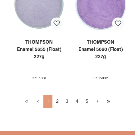
THOMPSON
THOMPSON
Enamel 5655 (Float)
Enamel 5660 (Float)
227g
227g
3595031
3595032
Seite
Seite
Seite
Seite
Seite
1
2
3
4
5