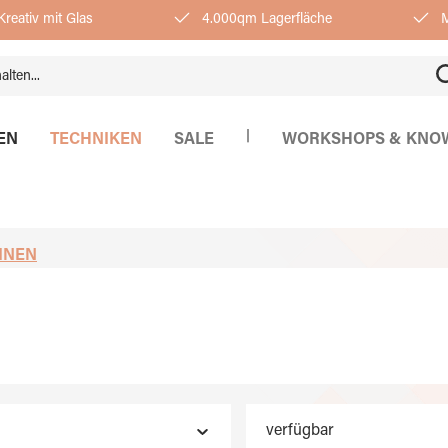
reativ mit Glas
4.000qm Lagerfläche
M
|
EN
TECHNIKEN
SALE
WORKSHOPS & KNO
INEN
verfügbar