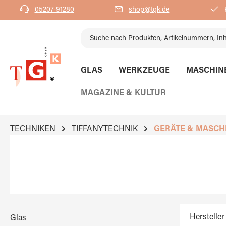
05207-91280
shop@tgk.de
K
springen
Zur Hauptnavigation springen
GLAS
WERKZEUGE
MASCHIN
MAGAZINE & KULTUR
TECHNIKEN
TIFFANYTECHNIK
GERÄTE & MASCH
Hersteller
Glas