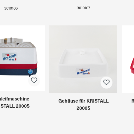
3010107
3010106
leifmaschine
Gehäuse für KRISTALL
R
ISTALL 2000S
2000S