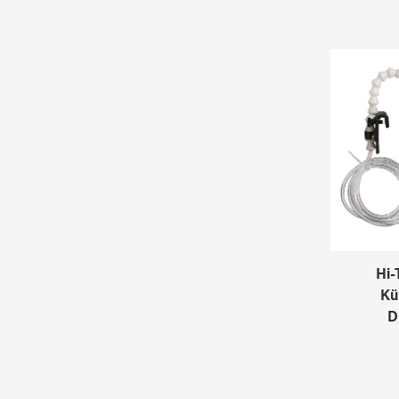
Hi-
Kü
D