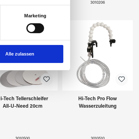
3010205
3010206
au sein können
zieren
Marketing
hre Präferenzen im
Abschnitt
 Medien anbieten zu können
hrer Verwendung unserer
Alle zulassen
 führen diese Informationen
ie im Rahmen Ihrer Nutzung
i-Tech Tellerschleifer
Hi-Tech Pro Flow
All-U-Need 20cm
Wasserzuleitung
3010500
3010510