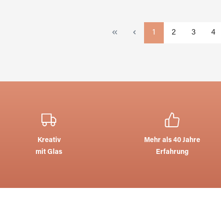
Seite
Seite
Seite
Sei
1
2
3
4
Kreativ
Mehr als 40 Jahre
mit Glas
Erfahrung