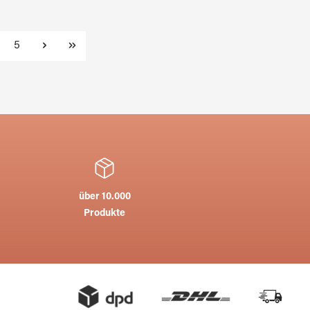
te
Seite
5
über 10.000
Produkte