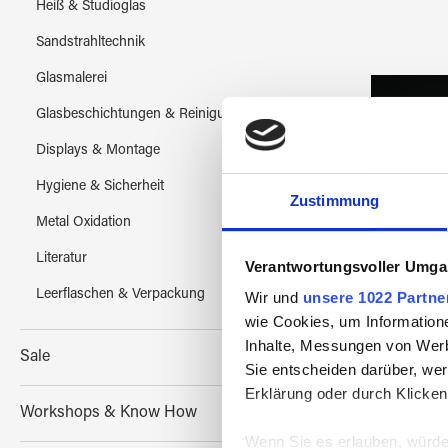
Heiß & Studioglas
Sandstrahltechnik
Glasmalerei
Glasbeschichtungen & Reinigung
Displays & Montage
Hygiene & Sicherheit
Zustimmung
Metal Oxidation
Literatur
Verantwortungsvoller Umgan
Leerflaschen & Verpackung
Wir und
unsere 1022 Partne
wie Cookies, um Information
Arbeits
Inhalte, Messungen von Werb
Sale
Sie entscheiden darüber, wer
Erklärung oder durch Klicken
Workshops & Know How
Wenn Sie es erlauben, würde