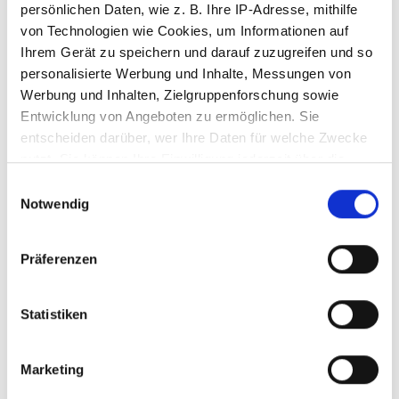
persönlichen Daten, wie z. B. Ihre IP-Adresse, mithilfe
von Technologien wie Cookies, um Informationen auf
Ihrem Gerät zu speichern und darauf zuzugreifen und so
personalisierte Werbung und Inhalte, Messungen von
Werbung und Inhalten, Zielgruppenforschung sowie
Entwicklung von Angeboten zu ermöglichen. Sie
entscheiden darüber, wer Ihre Daten für welche Zwecke
nutzt. Sie können Ihre Einwilligung jederzeit über die
Cookie-Erklärung oder durch Klicken auf das Privacy
Einwilligungsauswahl
Trigger Symbol ändern oder widerrufen
Notwendig
Wenn Sie es erlauben, würden wir auch gerne:
Präferenzen
Informationen über Ihre geografische Lage
erfassen, welche bis auf einige Meter genau sein
können
Statistiken
Ihr Gerät durch aktives Scannen nach
bestimmten Merkmalen (Fingerprinting) identifizieren
Marketing
Erfahren Sie mehr darüber, wie Ihre persönlichen Daten