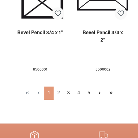
Bevel Pencil 3/4 x 1"
Bevel Pencil 3/4 x
2"
8500001
8500002
Seite
Seite
Seite
Seite
Seite
1
2
3
4
5