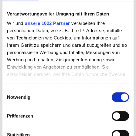
Hochformat
Querformat
Verantwortungsvoller Umgang mit Ihren Daten
Wir und
unsere 1022 Partner
verarbeiten Ihre
2026610
2026611
persönlichen Daten, wie z. B. Ihre IP-Adresse, mithilfe
von Technologien wie Cookies, um Informationen auf
Ihrem Gerät zu speichern und darauf zuzugreifen und so
personalisierte Werbung und Inhalte, Messungen von
Werbung und Inhalten, Zielgruppenforschung sowie
Entwicklung von Angeboten zu ermöglichen. Sie
entscheiden darüber, wer Ihre Daten für welche Zwecke
nutzt. Sie können Ihre Einwilligung jederzeit über die
Cookie-Erklärung oder durch Klicken auf das Privacy
Einwilligungsauswahl
Trigger Symbol ändern oder widerrufen
Notwendig
Wenn Sie es erlauben, würden wir auch gerne:
Display 225 x 165
Display 225 x 165
Präferenzen
Informationen über Ihre geografische Lage
mm, incl Box,
mm, incl Box,
erfassen, welche bis auf einige Meter genau sein
Hochformat
Querformat
können
Statistiken