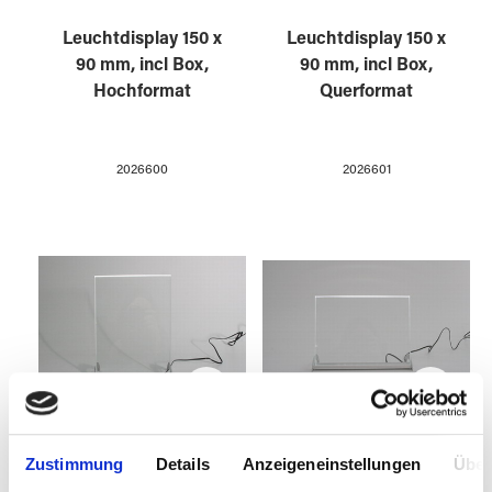
Leuchtdisplay 150 x
Leuchtdisplay 150 x
90 mm, incl Box,
90 mm, incl Box,
Hochformat
Querformat
2026600
2026601
Leuchtdisplay 225 x
Leuchtdisplay 225 x
Zustimmung
Details
Anzeigeneinstellungen
Über
165 mm, incl Box,
165 mm, incl Box,