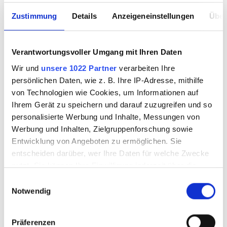
Sale
Zustimmung
Details
Anzeigeneinstellungen
Über
Workshops & Know How
Verantwortungsvoller Umgang mit Ihren Daten
Besuch vereinbaren
Wir und
unsere 1022 Partner
verarbeiten Ihre
persönlichen Daten, wie z. B. Ihre IP-Adresse, mithilfe
Magazine & Kultur
von Technologien wie Cookies, um Informationen auf
Ihrem Gerät zu speichern und darauf zuzugreifen und so
personalisierte Werbung und Inhalte, Messungen von
Werbung und Inhalten, Zielgruppenforschung sowie
Entwicklung von Angeboten zu ermöglichen. Sie
PRODUKTE FILTERN
entscheiden darüber, wer Ihre Daten für welche Zwecke
nutzt. Sie können Ihre Einwilligung jederzeit über die
Cookie-Erklärung oder durch Klicken auf das Privacy
Einwilligungsauswahl
Trigger Symbol ändern oder widerrufen
Notwendig
Wenn Sie es erlauben, würden wir auch gerne:
Präferenzen