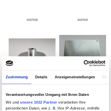
3027020
3027021
Zustimmung
Details
Anzeigeneinstellungen
Über
Magnetfuß für Mini-
Metallplatte für
Bohrsystem
Magnetfuß
Verantwortungsvoller Umgang mit Ihren Daten
Wir und
unsere 1022 Partner
verarbeiten Ihre
persönlichen Daten, wie z. B. Ihre IP-Adresse, mithilfe