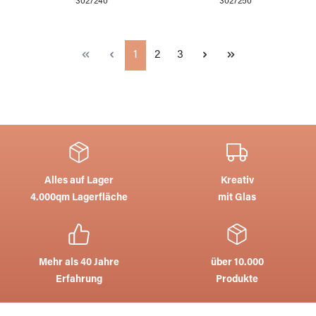
3027240
3027250
Seite
Seite
Seite
1
2
3
Alles auf Lager
Kreativ
4.000qm Lagerfläche
mit Glas
Mehr als 40 Jahre
über 10.000
Erfahrung
Produkte