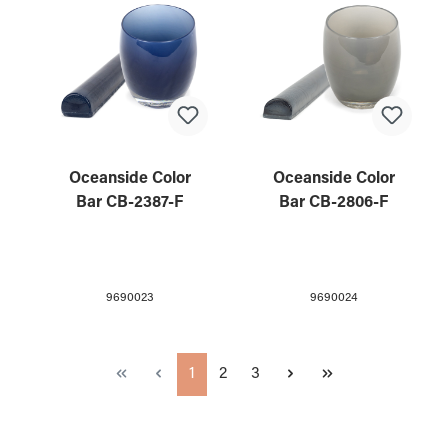
Oceanside Color
Oceanside Color
Bar CB-2387-F
Bar CB-2806-F
9690023
9690024
Seite
Seite
Seite
1
2
3