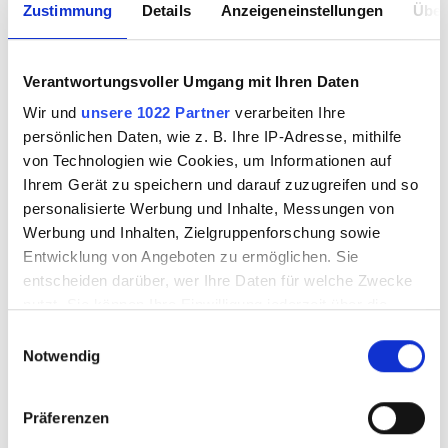
Zustimmung
Details
Anzeigeneinstellungen
Über
Oceanside Color
Oceanside Color
Verantwortungsvoller Umgang mit Ihren Daten
Bar CB-2334-F
Bar CB-2335-F
Wir und
unsere 1022 Partner
verarbeiten Ihre
persönlichen Daten, wie z. B. Ihre IP-Adresse, mithilfe
von Technologien wie Cookies, um Informationen auf
Ihrem Gerät zu speichern und darauf zuzugreifen und so
9690009
9690010
personalisierte Werbung und Inhalte, Messungen von
Werbung und Inhalten, Zielgruppenforschung sowie
Entwicklung von Angeboten zu ermöglichen. Sie
entscheiden darüber, wer Ihre Daten für welche Zwecke
nutzt. Sie können Ihre Einwilligung jederzeit über die
Cookie-Erklärung oder durch Klicken auf das Privacy
Einwilligungsauswahl
Trigger Symbol ändern oder widerrufen
Notwendig
Wenn Sie es erlauben, würden wir auch gerne:
Präferenzen
Informationen über Ihre geografische Lage