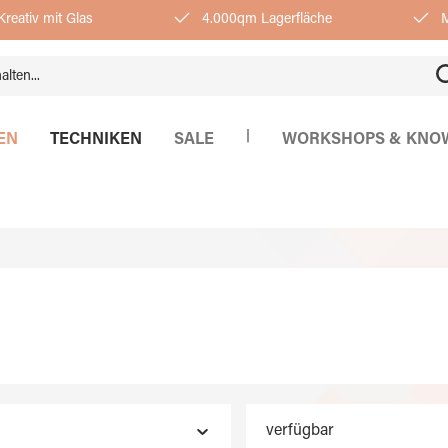
reativ mit Glas
4.000qm Lagerfläche
M
|
EN
TECHNIKEN
SALE
WORKSHOPS & KNO
verfügbar