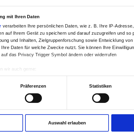
0er schwarz
200er rot
g mit Ihren Daten
r
verarbeiten Ihre persönlichen Daten, wie z. B. Ihre IP-Adresse,
3073120
3073121
en auf Ihrem Gerät zu speichern und darauf zuzugreifen und so 
ung und Inhalten, Zielgruppenforschung sowie Entwicklung von
 Ihre Daten für welche Zwecke nutzt. Sie können Ihre Einwilligun
 auf das Privacy Trigger Symbol ändern oder widerrufen
n wir auch gerne:
re geografische Lage erfassen, welche bis auf einige Meter gen
es Scannen nach bestimmten Merkmalen (Fingerprinting) identifi
Präferenzen
Statistiken
ie Ihre persönlichen Daten verarbeitet werden, und legen Sie I
nhalte und Anzeigen zu personalisieren, Funktionen für soziale
Website zu analysieren. Außerdem geben wir Informationen zu I
Auswahl erlauben
tschleifband SDA
Diamantschleifband SDA
r soziale Medien, Werbung und Analysen weiter. Unsere Partner
1500er blau
3000er orange