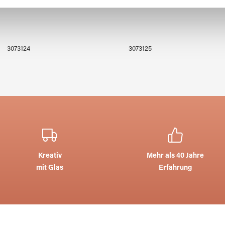
 Daten zusammen, die Sie ihnen bereitgestellt haben oder die s
n.
3073124
3073125
Kreativ
Mehr als 40 Jahre
mit Glas
Erfahrung