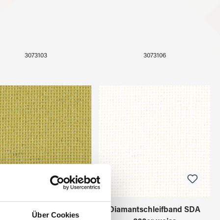
3073103
3073106
amantschleifband SDA
Diamantschleifband SDA
Über Cookies