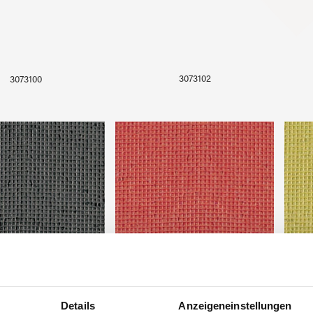
3073102
3073100
tschleifband SDA
Diamantschleifband SDA
Di
Details
Anzeigeneinstellungen