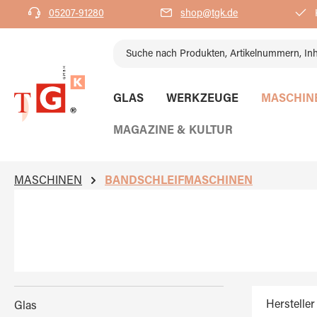
05207-91280
shop@tgk.de
K
springen
Zur Hauptnavigation springen
GLAS
WERKZEUGE
MASCHIN
MAGAZINE & KULTUR
MASCHINEN
BANDSCHLEIFMASCHINEN
Hersteller
Glas