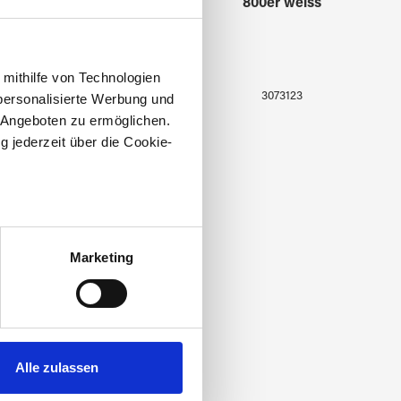
400er gelb
800er weiss
 mithilfe von Technologien
3073122
3073123
personalisierte Werbung und
 Angeboten zu ermöglichen.
g jederzeit über die Cookie-
au sein können
zieren
Marketing
hre Präferenzen im
Abschnitt
 Medien anbieten zu können
hrer Verwendung unserer
Alle zulassen
 führen diese Informationen