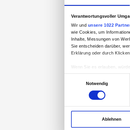
12
Verantwortungsvoller Umgan
Wir und
unsere 1022 Partne
wie Cookies, um Information
Inhalte, Messungen von Werb
Sie entscheiden darüber, wer
Erklärung oder durch Klicken
Wenn Sie es erlauben, würde
Informationen über Ih
Einwilligungsauswahl
Ihr Gerät durch aktiv
Notwendig
Erfahren Sie mehr darüber, w
Einzelheiten
fest.
Wir verwenden Cookies, um I
und die Zugriffe auf unsere 
Ablehnen
Diaman
Website an unsere Partner fü