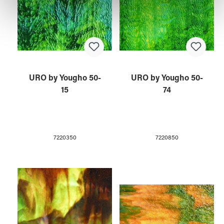
weiteren Daten zusammen, die Sie ihnen bereitgestellt
haben oder die sie im Rahmen Ihrer Nutzung der Dienste
gesammelt haben.
URO by Yougho 50-
URO by Yougho 50-
15
74
7220350
7220850