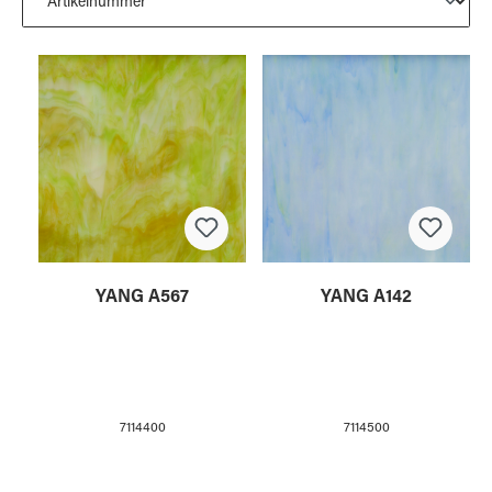
YANG A567
YANG A142
7114400
7114500