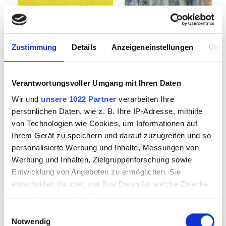
Zustimmung
Details
Anzeigeneinstellungen
Über
YANG 166
URO by Yougho U-
Verantwortungsvoller Umgang mit Ihren Daten
58-Koi Fish
Wir und
unsere 1022 Partner
verarbeiten Ihre
persönlichen Daten, wie z. B. Ihre IP-Adresse, mithilfe
von Technologien wie Cookies, um Informationen auf
Ihrem Gerät zu speichern und darauf zuzugreifen und so
personalisierte Werbung und Inhalte, Messungen von
7170700
7200058
Werbung und Inhalten, Zielgruppenforschung sowie
Entwicklung von Angeboten zu ermöglichen. Sie
entscheiden darüber, wer Ihre Daten für welche Zwecke
nutzt. Sie können Ihre Einwilligung jederzeit über die
Cookie-Erklärung oder durch Klicken auf das Privacy
Einwilligungsauswahl
Trigger Symbol ändern oder widerrufen
Notwendig