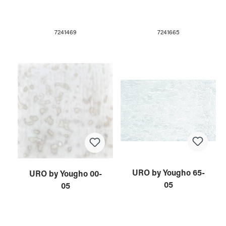
7241469
7241665
URO by Yougho 65-
URO by Yougho 00-
05
05