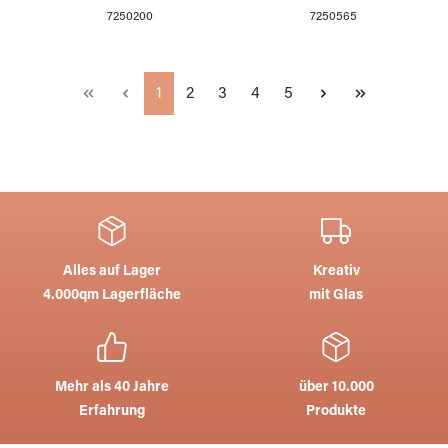
7250565
7250200
Seite
Seite
Seite
Seite
Seite
1
2
3
4
5
Alles auf Lager
Kreativ
4.000qm Lagerfläche
mit Glas
Mehr als 40 Jahre
über 10.000
Erfahrung
Produkte