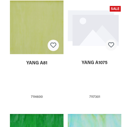
SALE
YANG A1075
YANG A81
7117301
7114600