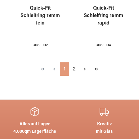
Quick-Fit
Quick-Fit
Schleifring 19mm
Schleifring 19mm
fein
rapid
3083002
3083004
Seite
Seite
1
2
Alles auf Lager
Kreativ
4.000qm Lagerfläche
mit Glas