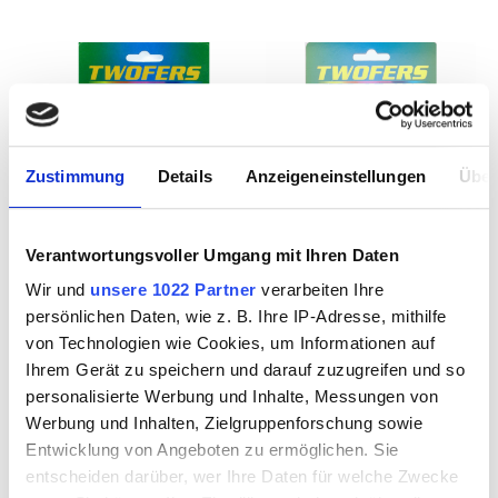
Zustimmung
Details
Anzeigeneinstellungen
Über
Verantwortungsvoller Umgang mit Ihren Daten
Spiegelschleifer
Schleifdorn
Wir und
unsere 1022 Partner
verarbeiten Ihre
grob 1" 25mm
standard 1/8" 3mm
persönlichen Daten, wie z. B. Ihre IP-Adresse, mithilfe
von Technologien wie Cookies, um Informationen auf
Ihrem Gerät zu speichern und darauf zuzugreifen und so
personalisierte Werbung und Inhalte, Messungen von
Werbung und Inhalten, Zielgruppenforschung sowie
3020600
3020900
Entwicklung von Angeboten zu ermöglichen. Sie
entscheiden darüber, wer Ihre Daten für welche Zwecke