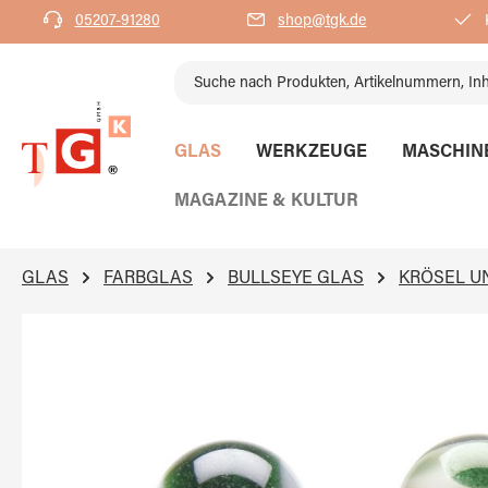
05207-91280
shop@tgk.de
K
springen
Zur Hauptnavigation springen
GLAS
WERKZEUGE
MASCHIN
MAGAZINE & KULTUR
GLAS
FARBGLAS
BULLSEYE GLAS
KRÖSEL U
Bildergalerie überspringen