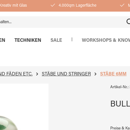
reativ mit Glas
4.000qm Lagerfläche
M
|
EN
TECHNIKEN
SALE
WORKSHOPS & KNO
ND FÄDEN ETC.
STÄBE UND STRINGER
STÄBE 6MM
Artikel-Nr.:
BULLS
Preise & K