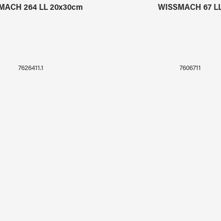
MACH 264 LL 20x30cm
WISSMACH 67 L
7626411.1
7606711