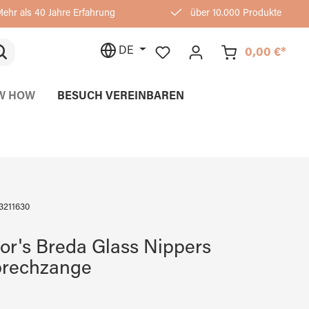
ehr als 40 Jahre Erfahrung
über 10.000 Produkte
DE
0,00 €*
W HOW
BESUCH VEREINBAREN
3211630
or's Breda Glass Nippers
brechzange