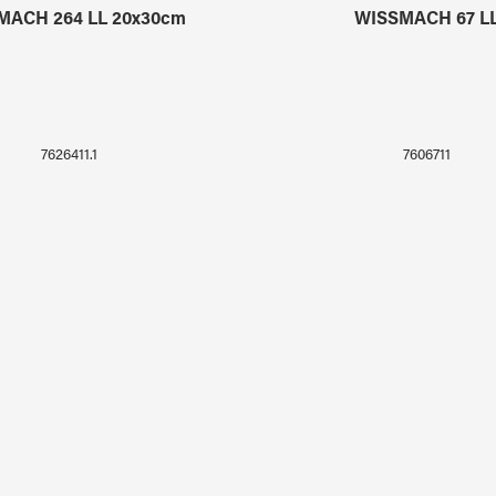
MACH 264 LL 20x30cm
WISSMACH 67 L
7626411.1
7606711