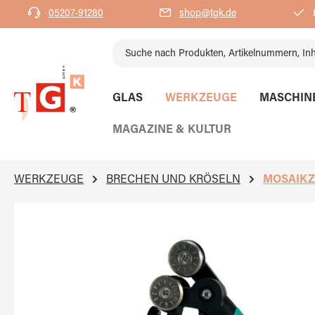
05207-91280
shop@tgk.de
K
springen
Zur Hauptnavigation springen
GLAS
WERKZEUGE
MASCHIN
MAGAZINE & KULTUR
WERKZEUGE
BRECHEN UND KRÖSELN
MOSAIK
Bildergalerie überspringen