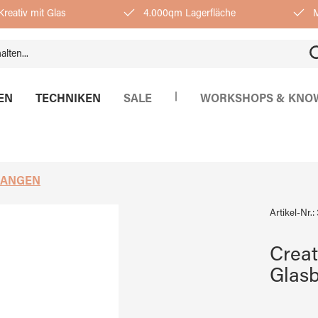
reativ mit Glas
4.000qm Lagerfläche
M
|
EN
TECHNIKEN
SALE
WORKSHOPS & KNO
ZANGEN
Artikel-Nr.:
Creat
Glas