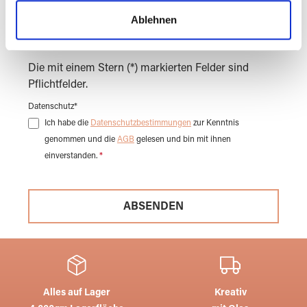
Wie können wir Ihnen helfen ? *
Verwendung unserer Website an unsere Partner für
Ablehnen
soziale Medien, Werbung und Analysen weiter. Unsere
Partner führen diese Informationen möglicherweise mit
weiteren Daten zusammen, die Sie ihnen bereitgestellt
Die mit einem Stern (*) markierten Felder sind
haben oder die sie im Rahmen Ihrer Nutzung der Dienste
Pflichtfelder.
gesammelt haben.
Datenschutz*
Ich habe die
Datenschutzbestimmungen
zur Kenntnis
genommen und die
AGB
gelesen und bin mit ihnen
einverstanden.
*
ABSENDEN
Alles auf Lager
Kreativ