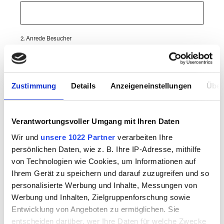
2. Anrede Besucher
2. Nachname
Zustimmung
Details
Anzeigeneinstellungen
Über
Verantwortungsvoller Umgang mit Ihren Daten
2. Vorname
Wir und
unsere 1022 Partner
verarbeiten Ihre
persönlichen Daten, wie z. B. Ihre IP-Adresse, mithilfe
von Technologien wie Cookies, um Informationen auf
Ihrem Gerät zu speichern und darauf zuzugreifen und so
3. Anrede Besucher
personalisierte Werbung und Inhalte, Messungen von
Werbung und Inhalten, Zielgruppenforschung sowie
Entwicklung von Angeboten zu ermöglichen. Sie
entscheiden darüber, wer Ihre Daten für welche Zwecke
3. Nachname