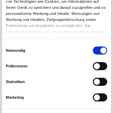
von Technologien wie Cookies, um Informationen auf
Ihrem Gerät zu speichern und darauf zuzugreifen und so
personalisierte Werbung und Inhalte, Messungen von
Werbung und Inhalten, Zielgruppenforschung sowie
Entwicklung von Angeboten zu ermöglichen. Sie
entscheiden darüber, wer Ihre Daten für welche Zwecke
nutzt. Sie können Ihre Einwilligung jederzeit über die
Cookie-Erklärung oder durch Klicken auf das Privacy
Einwilligungsauswahl
Trigger Symbol ändern oder widerrufen
Notwendig
Wenn Sie es erlauben, würden wir auch gerne:
Präferenzen
Informationen über Ihre geografische Lage
erfassen, welche bis auf einige Meter genau sein
können
Statistiken
Ihr Gerät durch aktives Scannen nach
bestimmten Merkmalen (Fingerprinting) identifizieren
Marketing
Erfahren Sie mehr darüber, wie Ihre persönlichen Daten
verarbeitet werden, und legen Sie Ihre Präferenzen im
Abschnitt Einzelheiten
fest.