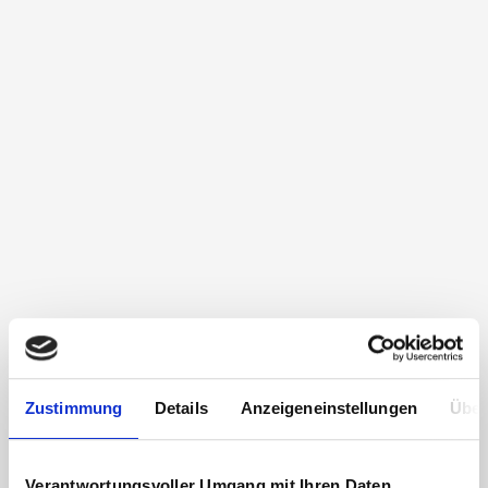
Zustimmung
Details
Anzeigeneinstellungen
Über
Verantwortungsvoller Umgang mit Ihren Daten