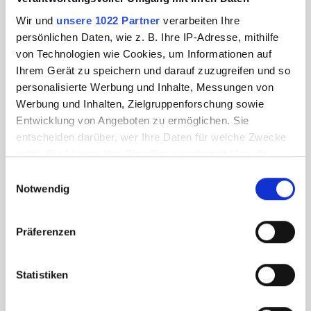
Wir und
unsere 1022 Partner
verarbeiten Ihre
persönlichen Daten, wie z. B. Ihre IP-Adresse, mithilfe
von Technologien wie Cookies, um Informationen auf
Ihrem Gerät zu speichern und darauf zuzugreifen und so
personalisierte Werbung und Inhalte, Messungen von
Werbung und Inhalten, Zielgruppenforschung sowie
Entwicklung von Angeboten zu ermöglichen. Sie
entscheiden darüber, wer Ihre Daten für welche Zwecke
nutzt. Sie können Ihre Einwilligung jederzeit über die
Cookie-Erklärung oder durch Klicken auf das Privacy
Einwilligungsauswahl
Trigger Symbol ändern oder widerrufen
Notwendig
Wenn Sie es erlauben, würden wir auch gerne:
Präferenzen
Informationen über Ihre geografische Lage
erfassen, welche bis auf einige Meter genau sein
können
Statistiken
Ihr Gerät durch aktives Scannen nach
bestimmten Merkmalen (Fingerprinting) identifizieren