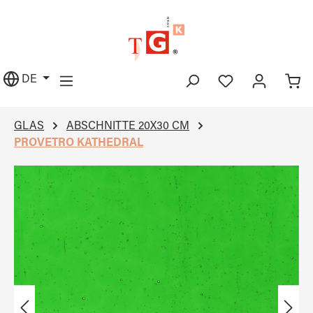
alt springen
DE
GLAS
ABSCHNITTE 20X30 CM
PROVETRO KATHEDRAL
Bildergalerie überspringen