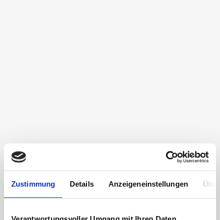
Zustimmung
Details
Anzeigeneinstellungen
Über
Verantwortungsvoller Umgang mit Ihren Daten