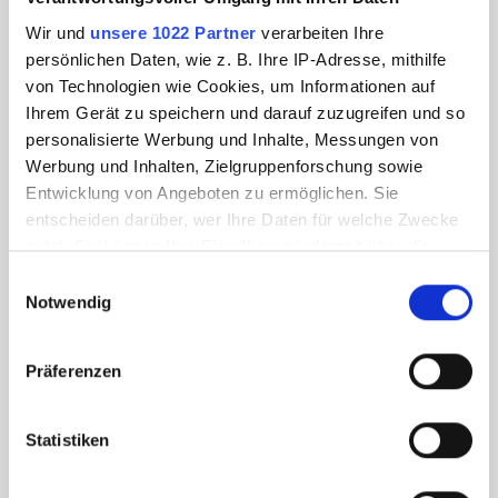
Wir und
unsere 1022 Partner
verarbeiten Ihre
persönlichen Daten, wie z. B. Ihre IP-Adresse, mithilfe
von Technologien wie Cookies, um Informationen auf
Ihrem Gerät zu speichern und darauf zuzugreifen und so
personalisierte Werbung und Inhalte, Messungen von
Werbung und Inhalten, Zielgruppenforschung sowie
Entwicklung von Angeboten zu ermöglichen. Sie
entscheiden darüber, wer Ihre Daten für welche Zwecke
nutzt. Sie können Ihre Einwilligung jederzeit über die
Cookie-Erklärung oder durch Klicken auf das Privacy
Einwilligungsauswahl
Trigger Symbol ändern oder widerrufen
Notwendig
Wenn Sie es erlauben, würden wir auch gerne:
Präferenzen
Informationen über Ihre geografische Lage
erfassen, welche bis auf einige Meter genau sein
können
Statistiken
Ihr Gerät durch aktives Scannen nach
bestimmten Merkmalen (Fingerprinting) identifizieren