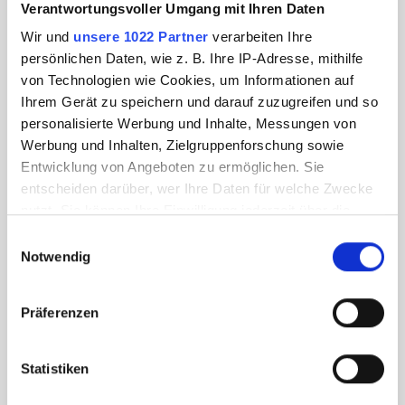
Verantwortungsvoller Umgang mit Ihren Daten
Wir und
unsere 1022 Partner
verarbeiten Ihre
persönlichen Daten, wie z. B. Ihre IP-Adresse, mithilfe
von Technologien wie Cookies, um Informationen auf
Ihrem Gerät zu speichern und darauf zuzugreifen und so
personalisierte Werbung und Inhalte, Messungen von
Werbung und Inhalten, Zielgruppenforschung sowie
Entwicklung von Angeboten zu ermöglichen. Sie
entscheiden darüber, wer Ihre Daten für welche Zwecke
nutzt. Sie können Ihre Einwilligung jederzeit über die
Cookie-Erklärung oder durch Klicken auf das Privacy
Einwilligungsauswahl
Trigger Symbol ändern oder widerrufen
Notwendig
Wenn Sie es erlauben, würden wir auch gerne:
Präferenzen
Informationen über Ihre geografische Lage
erfassen, welche bis auf einige Meter genau sein
können
Statistiken
Ihr Gerät durch aktives Scannen nach