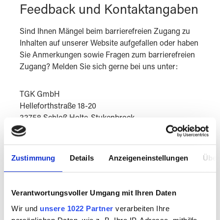
Feedback und Kontaktangaben
Sind Ihnen Mängel beim barrierefreien Zugang zu
Inhalten auf unserer Website aufgefallen oder haben
Sie Anmerkungen sowie Fragen zum barrierefreien
Zugang? Melden Sie sich gerne bei uns unter:
TGK GmbH
Helleforthstraße 18-20
33758 Schloß Holte-Stukenbrock
Fon +49(0)5207-9128-0
Fax +49(0)5207-9128-40
E-Mail
tgk@tgk.de
Zustimmung
Details
Anzeigeneinstellungen
Über
Verantwortungsvoller Umgang mit Ihren Daten
Stand der Vereinbarkeit mit den
Wir und
unsere 1022 Partner
verarbeiten Ihre
Anforderungen