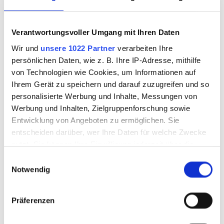
Verantwortungsvoller Umgang mit Ihren Daten
Wir und
unsere 1022 Partner
verarbeiten Ihre
persönlichen Daten, wie z. B. Ihre IP-Adresse, mithilfe
von Technologien wie Cookies, um Informationen auf
Ihrem Gerät zu speichern und darauf zuzugreifen und so
personalisierte Werbung und Inhalte, Messungen von
Werbung und Inhalten, Zielgruppenforschung sowie
Entwicklung von Angeboten zu ermöglichen. Sie
entscheiden darüber, wer Ihre Daten für welche Zwecke
nutzt. Sie können Ihre Einwilligung jederzeit über die
Cookie-Erklärung oder durch Klicken auf das Privacy
Einwilligungsauswahl
Trigger Symbol ändern oder widerrufen
Notwendig
Wenn Sie es erlauben, würden wir auch gerne:
Präferenzen
Informationen über Ihre geografische Lage
erfassen, welche bis auf einige Meter genau sein