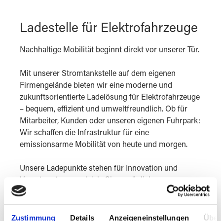
Ladestelle für Elektrofahrzeuge
Nachhaltige Mobilität beginnt direkt vor unserer Tür.
Mit unserer Stromtankstelle auf dem eigenen
Firmengelände bieten wir eine moderne und
zukunftsorientierte Ladelösung für Elektrofahrzeuge
– bequem, effizient und umweltfreundlich. Ob für
Mitarbeiter, Kunden oder unseren eigenen Fuhrpark:
Wir schaffen die Infrastruktur für eine
emissionsarme Mobilität von heute und morgen.
Unsere Ladepunkte stehen für Innovation und
Verantwortung zugleich. Sie ermöglichen es,
Elektrofahrzeuge direkt vor Ort zu laden und so
Wege effizient zu gestalten – ohne Umwege, ohne
Emissionen.
Zustimmung
Details
Anzeigeneinstellungen
Über