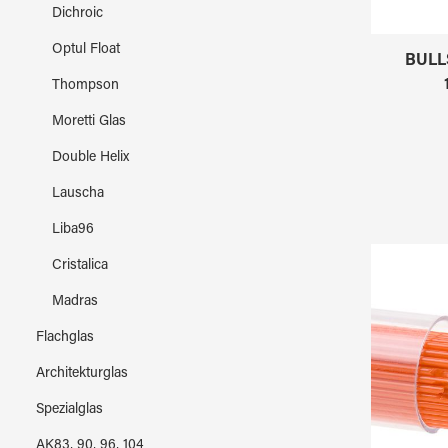
Dichroic
Optul Float
BULL
Thompson
Moretti Glas
Double Helix
Lauscha
Liba96
Cristalica
Madras
Flachglas
Architekturglas
Spezialglas
AK83, 90, 96, 104