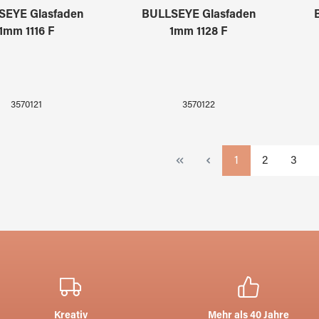
SEYE Glasfaden
BULLSEYE Glasfaden
1mm 1116 F
1mm 1128 F
3570121
3570122
Seite
Seite
Seite
1
2
3
Kreativ
Mehr als 40 Jahre