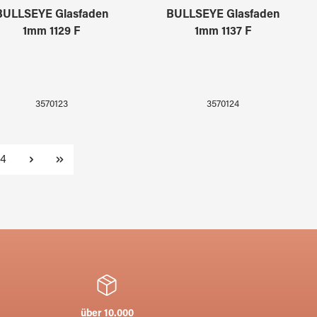
BULLSEYE Glasfaden
BULLSEYE Glasfaden
1mm 1129 F
1mm 1137 F
3570123
3570124
Seite
4
über 10.000