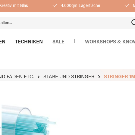
reativ mit Glas
4.000qm Lagerfläche
M
|
EN
TECHNIKEN
SALE
WORKSHOPS & KNO
ND FÄDEN ETC.
STÄBE UND STRINGER
STRINGER 1