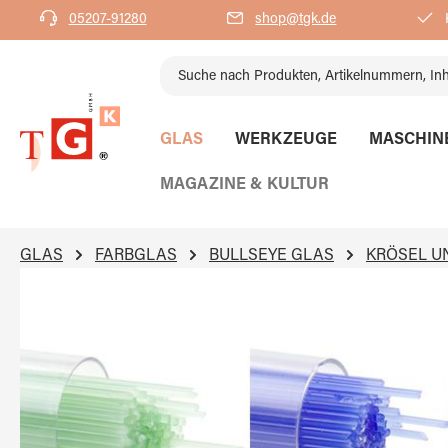
05207-91280
shop@tgk.de
K
springen
Zur Hauptnavigation springen
GLAS
WERKZEUGE
MASCHIN
MAGAZINE & KULTUR
GLAS
FARBGLAS
BULLSEYE GLAS
KRÖSEL U