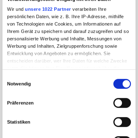
Wir und
unsere 1022 Partner
verarbeiten Ihre
persönlichen Daten, wie z. B. Ihre IP-Adresse, mithilfe
von Technologien wie Cookies, um Informationen auf
Ihrem Gerät zu speichern und darauf zuzugreifen und so
personalisierte Werbung und Inhalte, Messungen von
Werbung und Inhalten, Zielgruppenforschung sowie
Entwicklung von Angeboten zu ermöglichen. Sie
entscheiden darüber, wer Ihre Daten für welche Zwecke
nutzt. Sie können Ihre Einwilligung jederzeit über die
Cookie-Erklärung oder durch Klicken auf das Privacy
Einwilligungsauswahl
Trigger Symbol ändern oder widerrufen
Notwendig
Wenn Sie es erlauben, würden wir auch gerne:
Präferenzen
Informationen über Ihre geografische Lage
erfassen, welche bis auf einige Meter genau sein
können
Statistiken
Ihr Gerät durch aktives Scannen nach
bestimmten Merkmalen (Fingerprinting) identifizieren