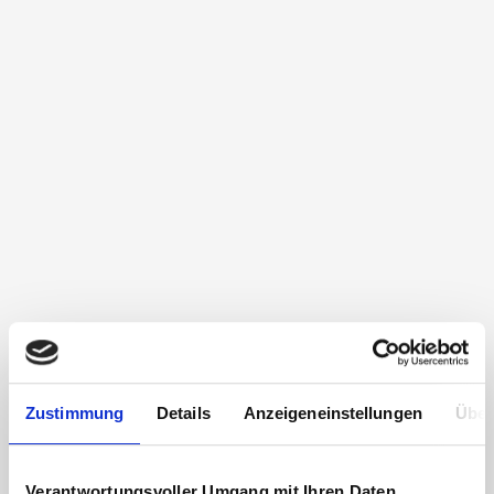
Zustimmung
Details
Anzeigeneinstellungen
Über
Verantwortungsvoller Umgang mit Ihren Daten