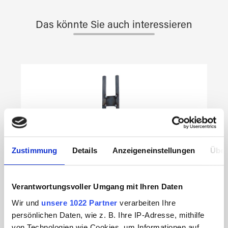
Das könnte Sie auch interessieren
Produktgalerie überspringen
Zustimmung
Details
Anzeigeneinstellungen
Über
Verantwortungsvoller Umgang mit Ihren Daten
Wir und
unsere 1022 Partner
verarbeiten Ihre
persönlichen Daten, wie z. B. Ihre IP-Adresse, mithilfe
von Technologien wie Cookies, um Informationen auf