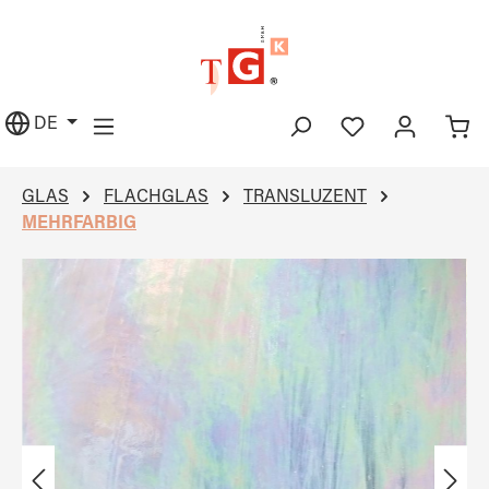
alt springen
DE
GLAS
FLACHGLAS
TRANSLUZENT
MEHRFARBIG
Bildergalerie überspringen