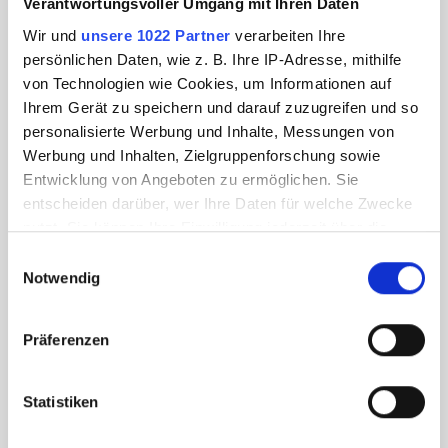
Verantwortungsvoller Umgang mit Ihren Daten
Wir und
unsere 1022 Partner
verarbeiten Ihre
persönlichen Daten, wie z. B. Ihre IP-Adresse, mithilfe
von Technologien wie Cookies, um Informationen auf
Ihrem Gerät zu speichern und darauf zuzugreifen und so
personalisierte Werbung und Inhalte, Messungen von
Werbung und Inhalten, Zielgruppenforschung sowie
Entwicklung von Angeboten zu ermöglichen. Sie
entscheiden darüber, wer Ihre Daten für welche Zwecke
nutzt. Sie können Ihre Einwilligung jederzeit über die
Cookie-Erklärung oder durch Klicken auf das Privacy
Einwilligungsauswahl
Trigger Symbol ändern oder widerrufen
Notwendig
Wenn Sie es erlauben, würden wir auch gerne:
Präferenzen
Informationen über Ihre geografische Lage
erfassen, welche bis auf einige Meter genau sein
können
Statistiken
Ihr Gerät durch aktives Scannen nach
bestimmten Merkmalen (Fingerprinting) identifizieren