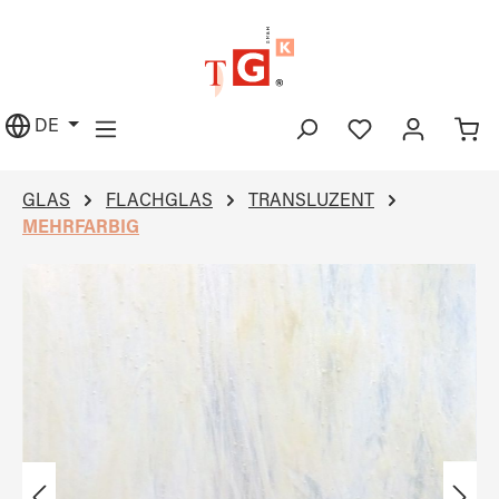
alt springen
DE
GLAS
FLACHGLAS
TRANSLUZENT
MEHRFARBIG
Bildergalerie überspringen