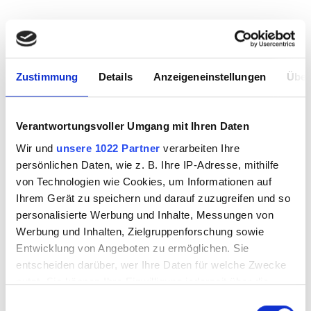
4132006
Zustimmung
Details
Anzeigeneinstellungen
Über
Verantwortungsvoller Umgang mit Ihren Daten
Wir und
unsere 1022 Partner
verarbeiten Ihre
persönlichen Daten, wie z. B. Ihre IP-Adresse, mithilfe
von Technologien wie Cookies, um Informationen auf
Ihrem Gerät zu speichern und darauf zuzugreifen und so
personalisierte Werbung und Inhalte, Messungen von
Werbung und Inhalten, Zielgruppenforschung sowie
Entwicklung von Angeboten zu ermöglichen. Sie
entscheiden darüber, wer Ihre Daten für welche Zwecke
nutzt. Sie können Ihre Einwilligung jederzeit über die
Cookie-Erklärung oder durch Klicken auf das Privacy
PROVETRO Kupferfolie schwarz 20m x 3,6mm
Einwilligungsauswahl