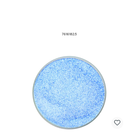
7616182.5