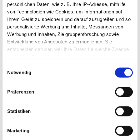
persönlichen Daten, wie z. B. Ihre IP-Adresse, mithilfe
von Technologien wie Cookies, um Informationen auf
Ihrem Gerät zu speichern und darauf zuzugreifen und so
personalisierte Werbung und Inhalte, Messungen von
Werbung und Inhalten, Zielgruppenforschung sowie
Entwicklung von Angeboten zu ermöglichen. Sie
entscheiden darüber, wer Ihre Daten für welche Zwecke
nutzt. Sie können Ihre Einwilligung jederzeit über die
WISSMACH Krösel 96-08 mittel
Cookie-Erklärung oder durch Klicken auf das Privacy
Einwilligungsauswahl
Trigger Symbol ändern oder widerrufen
Notwendig
Wenn Sie es erlauben, würden wir auch gerne:
Präferenzen
Informationen über Ihre geografische Lage
erfassen, welche bis auf einige Meter genau sein
können
VAWF960802
Statistiken
Ihr Gerät durch aktives Scannen nach
bestimmten Merkmalen (Fingerprinting) identifizieren
Marketing
Erfahren Sie mehr darüber, wie Ihre persönlichen Daten