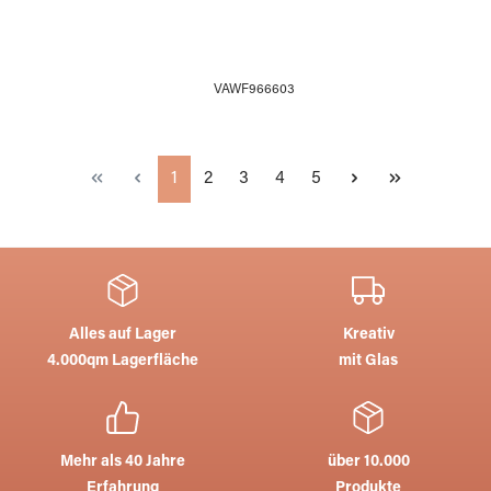
VAWF966603
Seite
Seite
Seite
Seite
Seite
1
2
3
4
5
Alles auf Lager
Kreativ
4.000qm Lagerfläche
mit Glas
Mehr als 40 Jahre
über 10.000
Erfahrung
Produkte