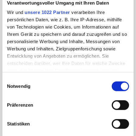
Verantwortungsvoller Umgang mit Ihren Daten
Wir und
unsere 1022 Partner
verarbeiten Ihre
persönlichen Daten, wie z. B. Ihre IP-Adresse, mithilfe
von Technologien wie Cookies, um Informationen auf
Ihrem Gerät zu speichern und darauf zuzugreifen und so
personalisierte Werbung und Inhalte, Messungen von
Werbung und Inhalten, Zielgruppenforschung sowie
Entwicklung von Angeboten zu ermöglichen. Sie
entscheiden darüber, wer Ihre Daten für welche Zwecke
nutzt. Sie können Ihre Einwilligung jederzeit über die
Cookie-Erklärung oder durch Klicken auf das Privacy
Einwilligungsauswahl
Trigger Symbol ändern oder widerrufen
Notwendig
Wenn Sie es erlauben, würden wir auch gerne:
Präferenzen
Informationen über Ihre geografische Lage
erfassen, welche bis auf einige Meter genau sein
können
Statistiken
Ihr Gerät durch aktives Scannen nach