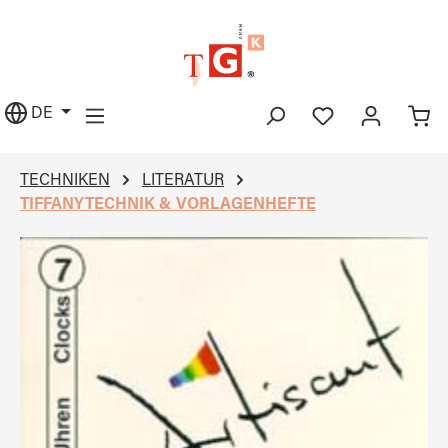
alt springen
DE
TECHNIKEN
LITERATUR
TIFFANYTECHNIK & VORLAGENHEFTE
Bildergalerie überspringen