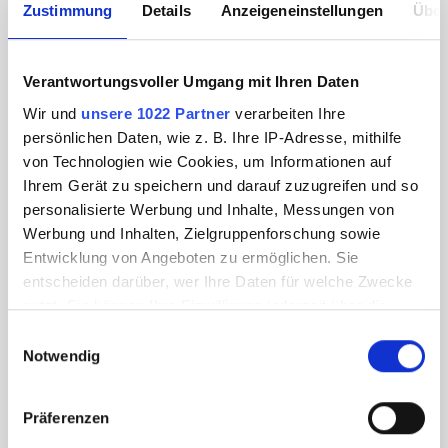
Zustimmung
Details
Anzeigeneinstellungen
Über
Verantwortungsvoller Umgang mit Ihren Daten
Wir und
unsere 1022 Partner
verarbeiten Ihre
persönlichen Daten, wie z. B. Ihre IP-Adresse, mithilfe
von Technologien wie Cookies, um Informationen auf
Ihrem Gerät zu speichern und darauf zuzugreifen und so
personalisierte Werbung und Inhalte, Messungen von
Werbung und Inhalten, Zielgruppenforschung sowie
Entwicklung von Angeboten zu ermöglichen. Sie
entscheiden darüber, wer Ihre Daten für welche Zwecke
nutzt. Sie können Ihre Einwilligung jederzeit über die
Cookie-Erklärung oder durch Klicken auf das Privacy
Einwilligungsauswahl
Trigger Symbol ändern oder widerrufen
Notwendig
Wenn Sie es erlauben, würden wir auch gerne:
Präferenzen
Informationen über Ihre geografische Lage