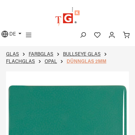
alt springen
DE
GLAS
FARBGLAS
BULLSEYE GLAS
FLACHGLAS
OPAL
DÜNNGLAS 2MM
Bildergalerie überspringen