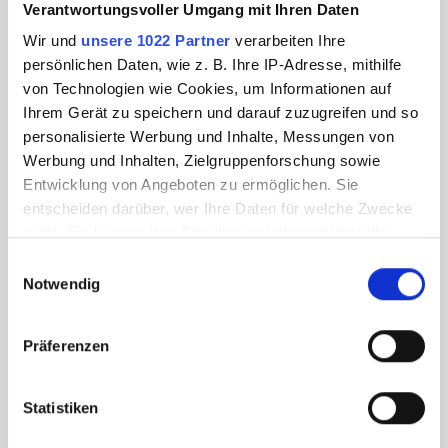
Verantwortungsvoller Umgang mit Ihren Daten
Wir und
unsere 1022 Partner
verarbeiten Ihre
persönlichen Daten, wie z. B. Ihre IP-Adresse, mithilfe
von Technologien wie Cookies, um Informationen auf
Ihrem Gerät zu speichern und darauf zuzugreifen und so
personalisierte Werbung und Inhalte, Messungen von
Werbung und Inhalten, Zielgruppenforschung sowie
Entwicklung von Angeboten zu ermöglichen. Sie
entscheiden darüber, wer Ihre Daten für welche Zwecke
nutzt. Sie können Ihre Einwilligung jederzeit über die
Cookie-Erklärung oder durch Klicken auf das Privacy
Einwilligungsauswahl
Trigger Symbol ändern oder widerrufen
Notwendig
Wenn Sie es erlauben, würden wir auch gerne:
Präferenzen
Informationen über Ihre geografische Lage
erfassen, welche bis auf einige Meter genau sein
können
Statistiken
Ihr Gerät durch aktives Scannen nach