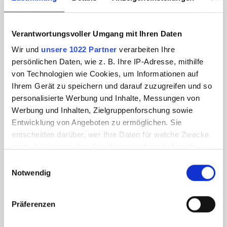
Verantwortungsvoller Umgang mit Ihren Daten
Wir und
unsere 1022 Partner
verarbeiten Ihre
persönlichen Daten, wie z. B. Ihre IP-Adresse, mithilfe
von Technologien wie Cookies, um Informationen auf
Ihrem Gerät zu speichern und darauf zuzugreifen und so
personalisierte Werbung und Inhalte, Messungen von
Werbung und Inhalten, Zielgruppenforschung sowie
Entwicklung von Angeboten zu ermöglichen. Sie
entscheiden darüber, wer Ihre Daten für welche Zwecke
nutzt. Sie können Ihre Einwilligung jederzeit über die
Cookie-Erklärung oder durch Klicken auf das Privacy
Einwilligungsauswahl
Trigger Symbol ändern oder widerrufen
Notwendig
Wenn Sie es erlauben, würden wir auch gerne:
Präferenzen
Informationen über Ihre geografische Lage
erfassen, welche bis auf einige Meter genau sein