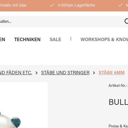
reativ mit Glas
4.000qm Lagerfläche
M
|
EN
TECHNIKEN
SALE
WORKSHOPS & KNO
ND FÄDEN ETC.
STÄBE UND STRINGER
STÄBE 6MM
Artikel-Nr.:
BULL
Preise & K