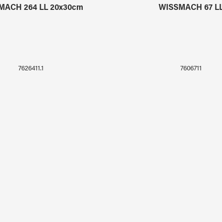
MACH 264 LL 20x30cm
WISSMACH 67 L
7626411.1
7606711