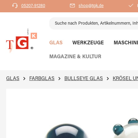
05207-91280
shop@tgk.de
K
springen
Zur Hauptnavigation springen
GLAS
WERKZEUGE
MASCHIN
MAGAZINE & KULTUR
GLAS
FARBGLAS
BULLSEYE GLAS
KRÖSEL U
Bildergalerie überspringen