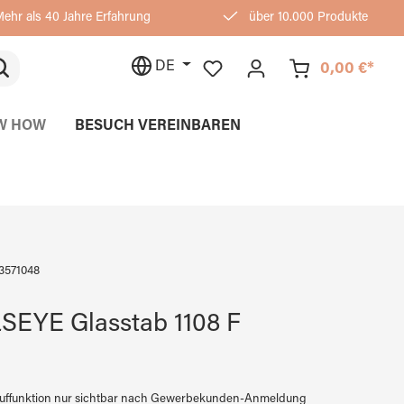
ehr als 40 Jahre Erfahrung
über 10.000 Produkte
DE
0,00 €*
W HOW
BESUCH VEREINBAREN
3571048
SEYE Glasstab 1108 F
auffunktion nur sichtbar nach Gewerbekunden-Anmeldung