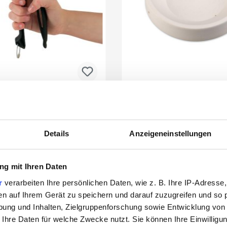
r's Breda Glass Nippers
Fusingform Runder Tel
Glasbrechzange
Details
Anzeigeneinstellungen
3211630
3522775
g mit Ihren Daten
r
verarbeiten Ihre persönlichen Daten, wie z. B. Ihre IP-Adresse,
en auf Ihrem Gerät zu speichern und darauf zuzugreifen und so 
ung und Inhalten, Zielgruppenforschung sowie Entwicklung von
 Ihre Daten für welche Zwecke nutzt. Sie können Ihre Einwilligun