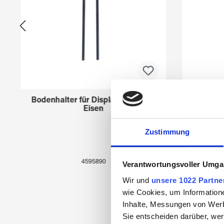
Bodenhalter für Displays 45958xx
Creato
Eisen
Zustimmung
4595890
Verantwortungsvoller Umgan
Wir und
unsere 1022 Partne
wie Cookies, um Information
Inhalte, Messungen von Werb
Sie entscheiden darüber, wer