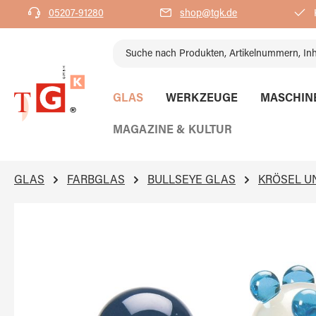
05207-91280
shop@tgk.de
K
springen
Zur Hauptnavigation springen
GLAS
WERKZEUGE
MASCHIN
MAGAZINE & KULTUR
GLAS
FARBGLAS
BULLSEYE GLAS
KRÖSEL U
Bildergalerie überspringen