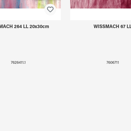
MACH 264 LL 20x30cm
WISSMACH 67 L
7626411.1
7606711