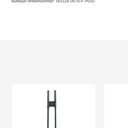
Bullseye Artikelnummer: 001116-0576-F-P010
Produktgalerie überspringen