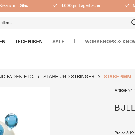
reativ mit Glas
4.000qm Lagerfläche
M
|
EN
TECHNIKEN
SALE
WORKSHOPS & KNO
ND FÄDEN ETC.
STÄBE UND STRINGER
STÄBE 6MM
Artikel-Nr.:
BULL
Preise & K