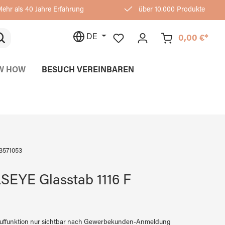
ehr als 40 Jahre Erfahrung
über 10.000 Produkte
DE
0,00 €*
W HOW
BESUCH VEREINBAREN
3571053
SEYE Glasstab 1116 F
auffunktion nur sichtbar nach Gewerbekunden-Anmeldung