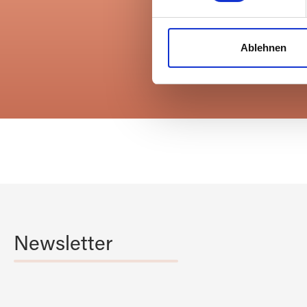
Wir verwenden Cookies, um I
und die Zugriffe auf unsere 
Ablehnen
Alles auf Lager
Website an unsere Partner fü
4.000qm Lagerfläche
möglicherweise mit weiteren
der Dienste gesammelt habe
Newsletter