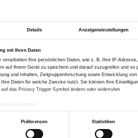
Details
Anzeigeneinstellungen
g mit Ihren Daten
r
verarbeiten Ihre persönlichen Daten, wie z. B. Ihre IP-Adresse,
en auf Ihrem Gerät zu speichern und darauf zuzugreifen und so 
.
ung und Inhalten, Zielgruppenforschung sowie Entwicklung von
 Ihre Daten für welche Zwecke nutzt. Sie können Ihre Einwilligun
 und die
AGB
gelesen und bin mit ihnen einverstanden.
*
 auf das Privacy Trigger Symbol ändern oder widerrufen
n wir auch gerne:
ABSENDEN
re geografische Lage erfassen, welche bis auf einige Meter gen
es Scannen nach bestimmten Merkmalen (Fingerprinting) identifi
Präferenzen
Statistiken
ie Ihre persönlichen Daten verarbeitet werden, und legen Sie I