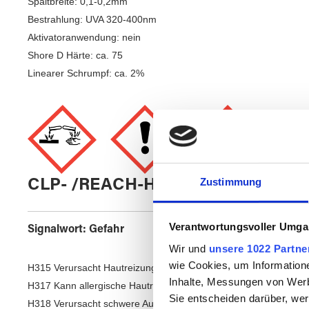
Spaltbreite: 0,1-0,2mm
Bestrahlung: UVA 320-400nm
Aktivatoranwendung: nein
Shore D Härte: ca. 75
Linearer Schrumpf: ca. 2%
Zustimmung
CLP- /REACH-Hinweise
Verantwortungsvoller Umgan
Signalwort: Gefahr
Wir und
unsere 1022 Partne
wie Cookies, um Information
H315 Verursacht Hautreizungen.
Inhalte, Messungen von Werb
H317 Kann allergische Hautreaktionen verursachen.
Sie entscheiden darüber, wer
H318 Verursacht schwere Augenschäden.