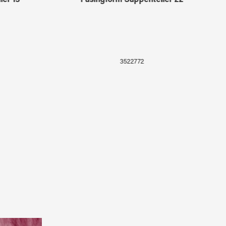
ler 13
Fusingform Suppenteller 22
3522772