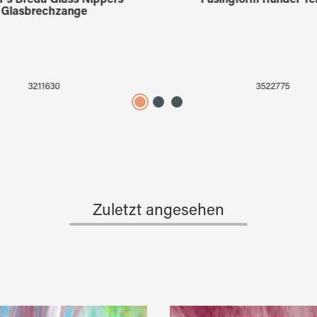
r's Breda Glass Nippers
Fusingform Runder Tel
Glasbrechzange
3211630
3522775
Zuletzt angesehen