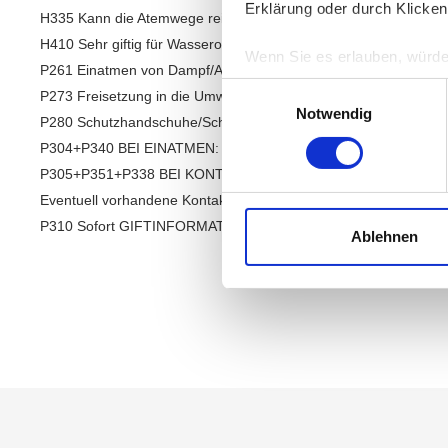
Erklärung oder durch Klicken
H335 Kann die Atemwege reizen.
H410 Sehr giftig für Wasserorganismen mit langfristiger Wirkung
Wenn Sie es erlauben, würde
P261 Einatmen von Dampf/Aerosol vermeiden.
Informationen über Ih
Einwilligungsauswahl
P273 Freisetzung in die Umwelt vermeiden.
Ihr Gerät durch aktiv
Notwendig
P280 Schutzhandschuhe/Schutzkleidung/Augenschutz/Gesichtss
Erfahren Sie mehr darüber, w
P304+P340 BEI EINATMEN: Die Person an die frische Luft bring
Einzelheiten
fest.
P305+P351+P338 BEI KONTAKT MIT DEN AUGEN: Einige Minute
Eventuell vorhandene Kontaktlinsen nach Möglichkeit entfernen.
Wir verwenden Cookies, um I
P310 Sofort GIFTINFORMATIONSZENTRUM/Arzt anrufen.
und die Zugriffe auf unsere 
Ablehnen
Website an unsere Partner fü
möglicherweise mit weiteren
der Dienste gesammelt habe