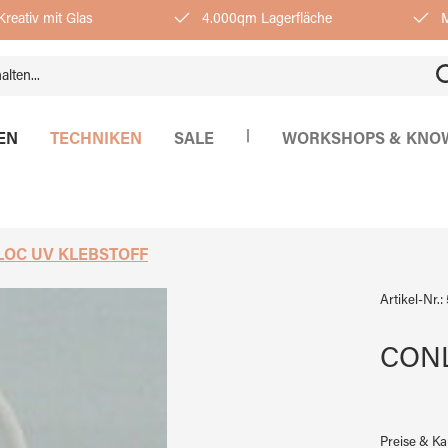
reativ mit Glas
4.000qm Lagerfläche
M
|
EN
TECHNIKEN
SALE
WORKSHOPS & KNO
OC UV KLEBSTOFF
Artikel-Nr.:
CONL
Preise & K