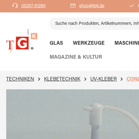
05207-91280
shop@tgk.de
K
springen
Zur Hauptnavigation springen
GLAS
WERKZEUGE
MASCHIN
MAGAZINE & KULTUR
TECHNIKEN
KLEBETECHNIK
UV-KLEBER
CONL
Bildergalerie überspringen