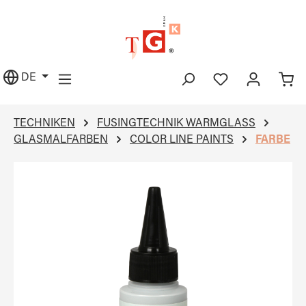
alt springen
DE
TECHNIKEN
FUSINGTECHNIK WARMGLASS
GLASMALFARBEN
COLOR LINE PAINTS
FARBE
Bildergalerie überspringen