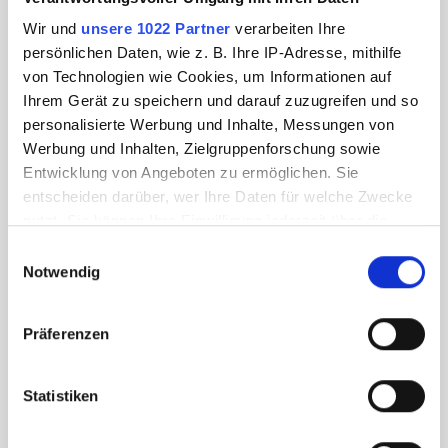
Wir und
unsere 1022 Partner
verarbeiten Ihre
persönlichen Daten, wie z. B. Ihre IP-Adresse, mithilfe
von Technologien wie Cookies, um Informationen auf
Ihrem Gerät zu speichern und darauf zuzugreifen und so
personalisierte Werbung und Inhalte, Messungen von
Werbung und Inhalten, Zielgruppenforschung sowie
Entwicklung von Angeboten zu ermöglichen. Sie
entscheiden darüber, wer Ihre Daten für welche Zwecke
nutzt. Sie können Ihre Einwilligung jederzeit über die
Cookie-Erklärung oder durch Klicken auf das Privacy
Einwilligungsauswahl
Trigger Symbol ändern oder widerrufen
Notwendig
Wenn Sie es erlauben, würden wir auch gerne:
Präferenzen
Informationen über Ihre geografische Lage
erfassen, welche bis auf einige Meter genau sein
können
Statistiken
Ihr Gerät durch aktives Scannen nach
bestimmten Merkmalen (Fingerprinting) identifizieren