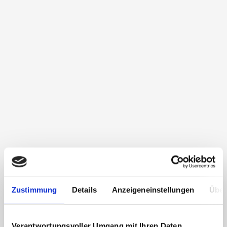
Zustimmung
Details
Anzeigeneinstellungen
Über
Verantwortungsvoller Umgang mit Ihren Daten