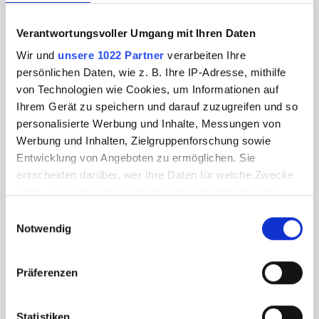
Verantwortungsvoller Umgang mit Ihren Daten
Wir und
unsere 1022 Partner
verarbeiten Ihre
persönlichen Daten, wie z. B. Ihre IP-Adresse, mithilfe
von Technologien wie Cookies, um Informationen auf
Ihrem Gerät zu speichern und darauf zuzugreifen und so
personalisierte Werbung und Inhalte, Messungen von
Werbung und Inhalten, Zielgruppenforschung sowie
Entwicklung von Angeboten zu ermöglichen. Sie
entscheiden darüber, wer Ihre Daten für welche Zwecke
nutzt. Sie können Ihre Einwilligung jederzeit über die
Cookie-Erklärung oder durch Klicken auf das Privacy
Einwilligungsauswahl
Trigger Symbol ändern oder widerrufen
Notwendig
Wenn Sie es erlauben, würden wir auch gerne:
Präferenzen
Informationen über Ihre geografische Lage
erfassen, welche bis auf einige Meter genau sein
können
Statistiken