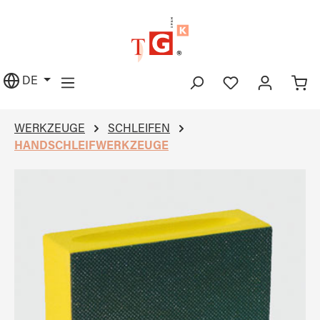
alt springen
DE
WERKZEUGE
SCHLEIFEN
HANDSCHLEIFWERKZEUGE
Bildergalerie überspringen