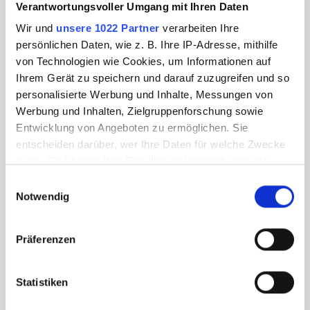
Verantwortungsvoller Umgang mit Ihren Daten
Wir und
unsere 1022 Partner
verarbeiten Ihre
persönlichen Daten, wie z. B. Ihre IP-Adresse, mithilfe
von Technologien wie Cookies, um Informationen auf
Ihrem Gerät zu speichern und darauf zuzugreifen und so
personalisierte Werbung und Inhalte, Messungen von
Werbung und Inhalten, Zielgruppenforschung sowie
Entwicklung von Angeboten zu ermöglichen. Sie
entscheiden darüber, wer Ihre Daten für welche Zwecke
nutzt. Sie können Ihre Einwilligung jederzeit über die
Cookie-Erklärung oder durch Klicken auf das Privacy
Einwilligungsauswahl
Trigger Symbol ändern oder widerrufen
Notwendig
Wenn Sie es erlauben, würden wir auch gerne:
Präferenzen
Informationen über Ihre geografische Lage
erfassen, welche bis auf einige Meter genau sein
können
Statistiken
Ihr Gerät durch aktives Scannen nach