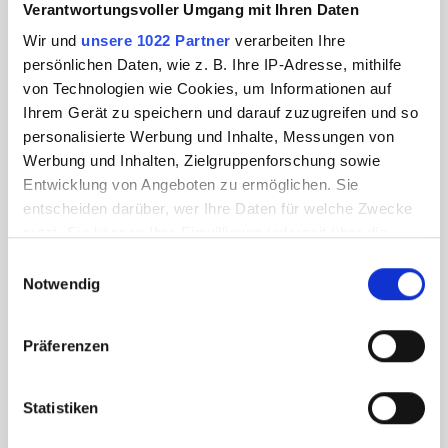
Verantwortungsvoller Umgang mit Ihren Daten
Wir und
unsere 1022 Partner
verarbeiten Ihre
persönlichen Daten, wie z. B. Ihre IP-Adresse, mithilfe
von Technologien wie Cookies, um Informationen auf
Ihrem Gerät zu speichern und darauf zuzugreifen und so
personalisierte Werbung und Inhalte, Messungen von
Werbung und Inhalten, Zielgruppenforschung sowie
Entwicklung von Angeboten zu ermöglichen. Sie
entscheiden darüber, wer Ihre Daten für welche Zwecke
nutzt. Sie können Ihre Einwilligung jederzeit über die
Cookie-Erklärung oder durch Klicken auf das Privacy
Einwilligungsauswahl
Trigger Symbol ändern oder widerrufen
Notwendig
Wenn Sie es erlauben, würden wir auch gerne:
Präferenzen
Informationen über Ihre geografische Lage
erfassen, welche bis auf einige Meter genau sein
können
Statistiken
Ihr Gerät durch aktives Scannen nach