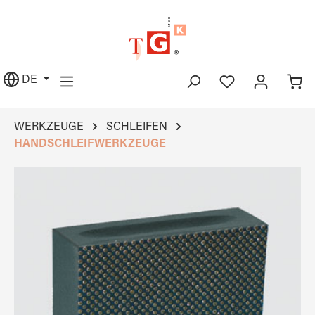
alt springen
DE
WERKZEUGE
SCHLEIFEN
HANDSCHLEIFWERKZEUGE
Bildergalerie überspringen