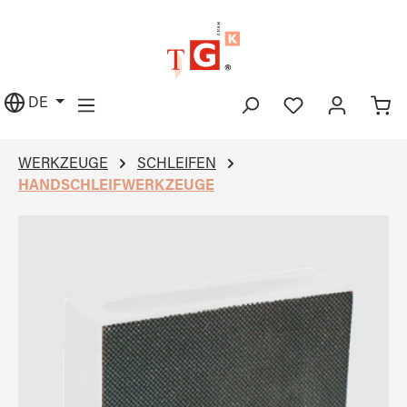
alt springen
DE
WERKZEUGE
SCHLEIFEN
HANDSCHLEIFWERKZEUGE
Bildergalerie überspringen