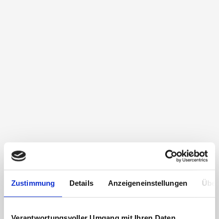
Zustimmung
Details
Anzeigeneinstellungen
Über
Verantwortungsvoller Umgang mit Ihren Daten