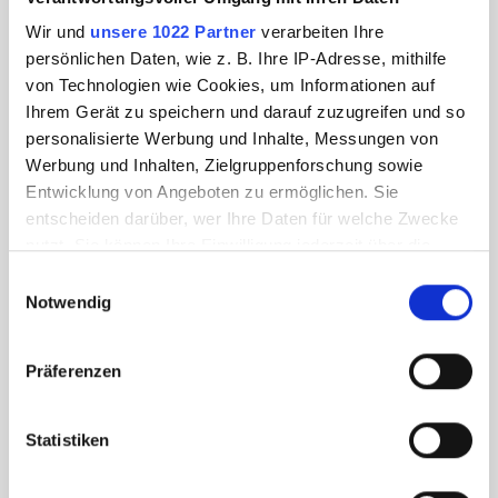
Wir und
unsere 1022 Partner
verarbeiten Ihre
persönlichen Daten, wie z. B. Ihre IP-Adresse, mithilfe
von Technologien wie Cookies, um Informationen auf
Ihrem Gerät zu speichern und darauf zuzugreifen und so
personalisierte Werbung und Inhalte, Messungen von
Werbung und Inhalten, Zielgruppenforschung sowie
Entwicklung von Angeboten zu ermöglichen. Sie
entscheiden darüber, wer Ihre Daten für welche Zwecke
nutzt. Sie können Ihre Einwilligung jederzeit über die
Cookie-Erklärung oder durch Klicken auf das Privacy
Einwilligungsauswahl
Trigger Symbol ändern oder widerrufen
Notwendig
Wenn Sie es erlauben, würden wir auch gerne:
Präferenzen
Informationen über Ihre geografische Lage
erfassen, welche bis auf einige Meter genau sein
können
Statistiken
Ihr Gerät durch aktives Scannen nach
bestimmten Merkmalen (Fingerprinting) identifizieren