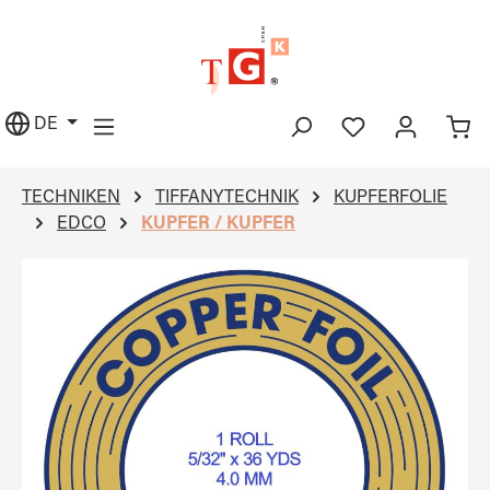
alt springen
DE
TECHNIKEN
TIFFANYTECHNIK
KUPFERFOLIE
EDCO
KUPFER / KUPFER
Bildergalerie überspringen